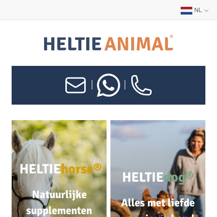
NL
|
|
HELTIE
horse®
HELTIE
dog®
Natuurlijke
Alles met liefde
supplementen