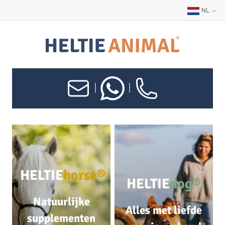
NL
|
|
HELTIE
horse®
HELTIE
dog®
Natuurlijke
Alles met liefde
supplementen