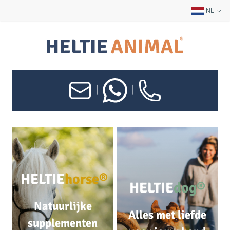
NL
|
|
HELTIE
horse®
HELTIE
dog®
Natuurlijke
Alles met liefde
supplementen