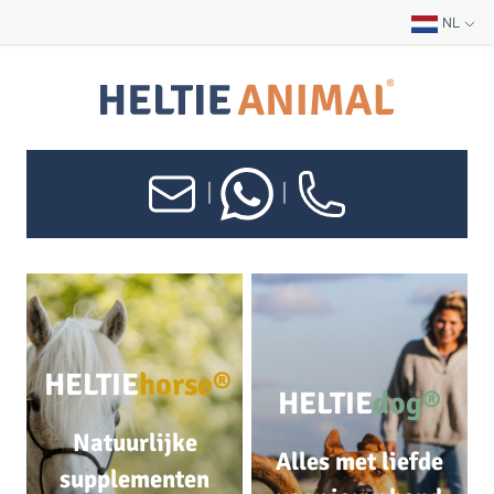
NL
|
|
HELTIE
horse®
HELTIE
dog®
Natuurlijke
Alles met liefde
supplementen