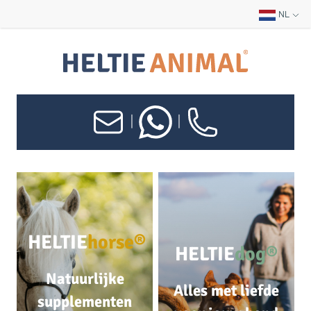
NL
|
|
HELTIE
horse®
HELTIE
dog®
Natuurlijke
Alles met liefde
supplementen