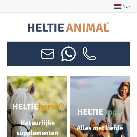
NL
|
|
HELTIE
horse®
HELTIE
dog®
Natuurlijke
Alles met liefde
supplementen