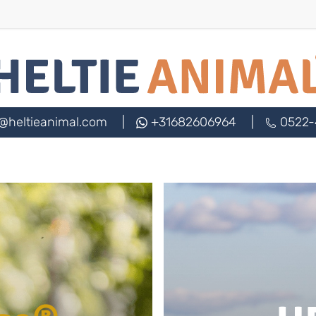
@heltieanimal.com
|
+31682606964
|
0522-