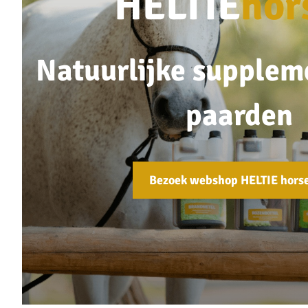
HELTIE
hor
Natuurlijke supplem
paarden
Bezoek webshop HELTIE hors