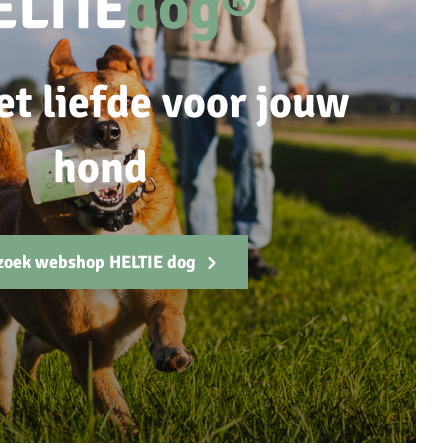
ELTIE
dog®
et liefde voor jouw
hond
zoek webshop HELTIE dog