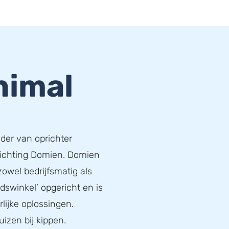
nimal
ader van oprichter
richting Domien. Domien
zowel bedrijfsmatig als
idswinkel’ opgericht en is
lijke oplossingen.
uizen bij kippen.