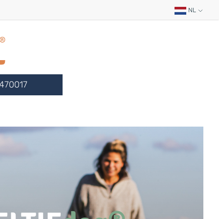
NL
470017