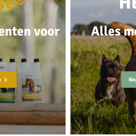
se®
H
enten voor
Alles m
e
Be