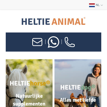
NL
|
|
HELTIE
horse®
HELTIE
dog®
Natuurlijke
Alles met liefde
supplementen