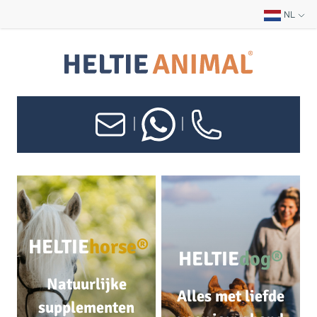
NL
|
|
HELTIE
horse®
HELTIE
dog®
Natuurlijke
Alles met liefde
supplementen