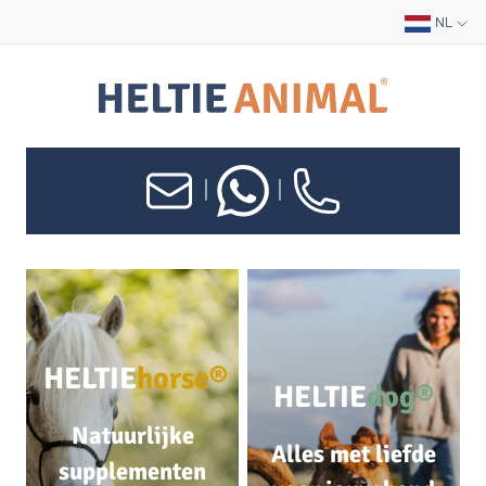
NL
|
|
HELTIE
horse®
HELTIE
dog®
Natuurlijke
Alles met liefde
supplementen