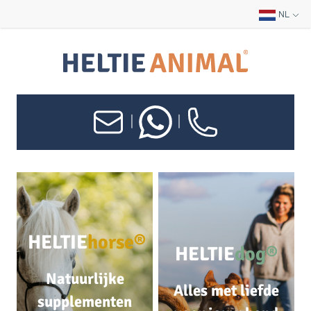
NL
|
|
HELTIE
horse®
HELTIE
dog®
Natuurlijke
Alles met liefde
supplementen